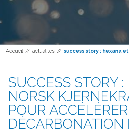
Accueil
//
actualités
//
success story : hexana et
SUCCESS STORY :
NORSK KJERNEKRA
POUR ACCÉLÉRER
DÉCARBONATION 