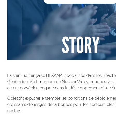
La start-up française HEXANA, spécialisée dans les Réact
Génération IV, et membre de Nuclear Valley, annonce la si
acteur norvégien engagé dans le développement d’une éner
Objectif : explorer ensemble les conditions de déploiemen
croissants d’énergies décarbonées pour les secteurs clés tel
centers.