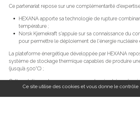
Ce partenariat repose sur une complémentarité d’expertise
HEXANA apporte sa technologie de rupture combinant
température ;
Norsk Kjernekraft s'appuie sur sa connaissance du con
pour permettre le déploiement de l'énergie nucléaire
La plateforme énergétique développée par HEXANA repose
système de stockage thermique capables de produire une él
(jusqu’à 500°C) ;
Cette solution se base sur une approche circulaire grâce à 
Ce site utilise des cookies et vous donne le contrôle
la durée de vie des déchets et la dépendance à l’uranium e
Ce partenariat vise à fournir à l’industrie norvégienne une én
fiable ;
faiblement carbonée, adaptée à des secteurs comme la 
durable, en s’inscrivant dans une logique d’économie c