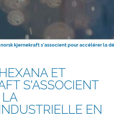
 norsk kjernekraft s'associent pour accélérer la 
 HEXANA ET
FT S'ASSOCIENT
 LA
INDUSTRIELLE EN