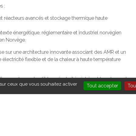
s :
 réacteurs avancés et stockage thermique haute
texte énergétique, réglementaire et industriel norvégien
 en Norvège.
 sur une architecture innovante associant des AMR et un
ectricité flexible et de la chaleur à haute température
l’usage de combustible usé retraité, réduisant le volume et
 sur ceux que vous souhaitez activer
Tout accepter
Tou
nrichi importé.
ergie :
sidérurgie, la chimie ou les data centers ;
irculaire et de souveraineté énergétique.