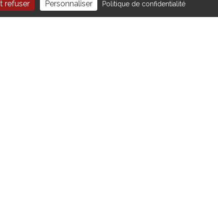
t refuser
Personnaliser
Politique de confidentialité
PORTRAIT DU MOIS :
 4
MÉDIANE SYSTÈME
TIF ET
24/06/2026