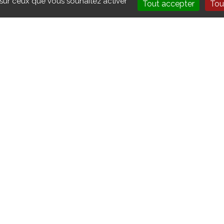
 sur ceux que vous souhaitez activer
Tout accepter
Tou
 SUR LE BUREAU
RETOUR SUR LA
2 "EXPLOITATION
PLÉNIÈRE DU DAS
NTENANCE"
"MODE CONSTRUC
GÉNIE CIVIL"
6
25/06/2026