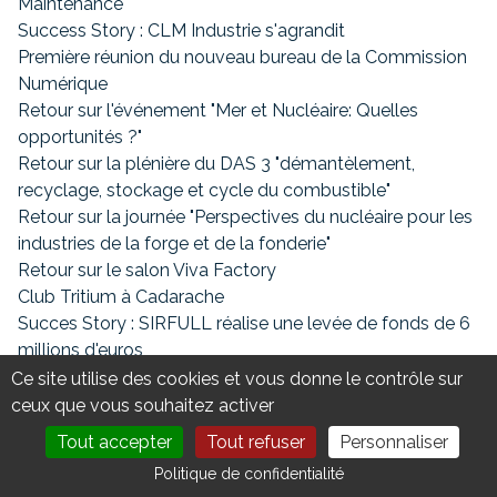
Maintenance"
Success Story : CLM Industrie s'agrandit
Première réunion du nouveau bureau de la Commission
Numérique
Retour sur l'événement "Mer et Nucléaire: Quelles
opportunités ?"
Retour sur la plénière du DAS 3 "démantèlement,
recyclage, stockage et cycle du combustible"
Retour sur la journée "Perspectives du nucléaire pour les
industries de la forge et de la fonderie"
Retour sur le salon Viva Factory
Club Tritium à Cadarache
Succes Story : SIRFULL réalise une levée de fonds de 6
millions d'euros
Retour sur la plénière du DAS 4 "Mode Constructif et
Ce site utilise des cookies et vous donne le contrôle sur
Génie Civil"
ceux que vous souhaitez activer
Bienvenue : 2 nouveaux membres en septembre 2024
Tout accepter
Tout refuser
Personnaliser
Bienvenue : 3 nouveaux membres en juillet 2024
DEVENIR MEMBRE
NOUS CONTACTER
Politique de confidentialité
Nuclear Valley dans la presse