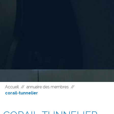
Accueil
//
annuaire des membres
//
corail-tunnelier