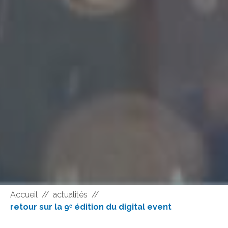
Accueil
//
actualités
//
retour sur la 9ᵉ édition du digital event