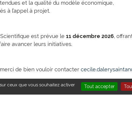
endues et la qualité du modèle économique,
és à l’appel à projet.
 Scientifique est prévue le
11 décembre 2026
, offra
ire avancer leurs initiatives.
merci de bien vouloir contacter
cecile.dalerysainta
 sur ceux que vous souhaitez activer
Tout accepter
Tou
CONTACT