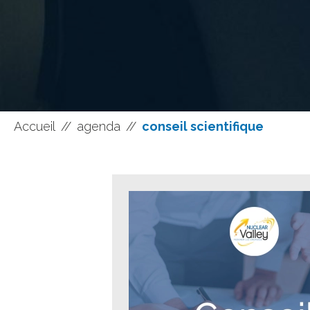
Accueil
//
agenda
//
conseil scientifique