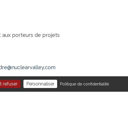
nt aux porteurs de projets
ndre@nuclearvalley.com
t refuser
Personnaliser
Politique de confidentialité
NOUS SUIVRE