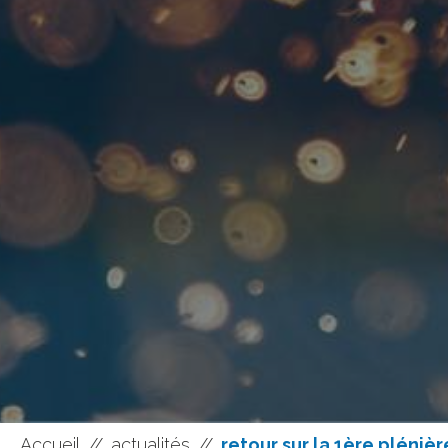
Accueil
//
actualités
//
retour sur la 1ère pléni