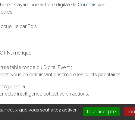
érents ayant une activité digitale la
Commission
dédiés.
ccueillie par Egis.
a CT Numérique ;
ture table ronde du Digital Event ;
ndez-vous en définissant ensemble les sujets prioritaires.
rgie est là.
r cette intelligence collective en actions.
que participative autour des enjeux numériques de la
 sur ceux que vous souhaitez activer
Tout accepter
Tou
ition de ses locaux pour cette plénière. Merci également à