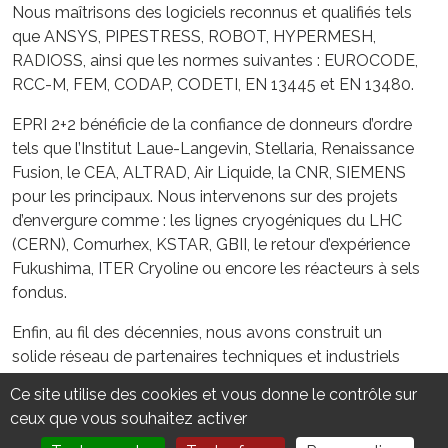
Nous maîtrisons des logiciels reconnus et qualifiés tels
que ANSYS, PIPESTRESS, ROBOT, HYPERMESH,
RADIOSS, ainsi que les normes suivantes : EUROCODE,
RCC-M, FEM, CODAP, CODETI, EN 13445 et EN 13480.
EPRI 2+2 bénéficie de la confiance de donneurs d’ordre
tels que l’Institut Laue-Langevin, Stellaria, Renaissance
Fusion, le CEA, ALTRAD, Air Liquide, la CNR, SIEMENS
pour les principaux. Nous intervenons sur des projets
d’envergure comme : les lignes cryogéniques du LHC
(CERN), Comurhex, KSTAR, GBII, le retour d’expérience
Fukushima, ITER Cryoline ou encore les réacteurs à sels
fondus.
Enfin, au fil des décennies, nous avons construit un
solide réseau de partenaires techniques et industriels
que nous pouvons mobiliser, si besoin en compétence
Ce site utilise des cookies et vous donne le contrôle sur
process ou de fabricabilité des solutions proposées.
ceux que vous souhaitez activer