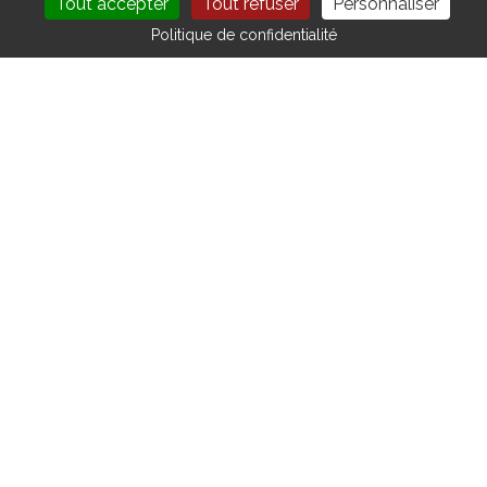
Tout accepter
Tout refuser
Personnaliser
DEVENIR MEMBRE
NOUS CONTACTER
Politique de confidentialité
VOTRE CONTACT
1 place Firmin Gautier
38000 - GRENOBLE
http://www.epri.fr
Compétences :
Prestations intellectuelles et numériques
REVENIR À L'ANNUAIRE