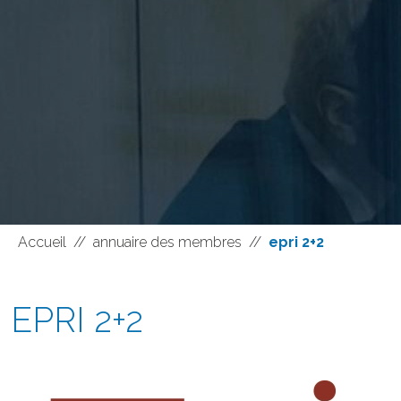
Accueil
//
annuaire des membres
//
epri 2+2
EPRI 2+2