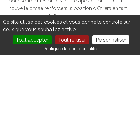
pour soutenir les prochaines étapes du projet. Cette
nouvelle phase renforcera la position d’Otrera en tant
qu’acteur central de l’innovation nucléaire, au service
Ce site utilise des cookies et vous donne le contrôle sur
de la transition bas carbone et de la souveraineté
ceux que vous souhaitez activer
industrielle.
Tout accepter
Tout refuser
Personnaliser
Pour plus d'informations :
https://otrera.fr/
DEVENIR MEMBRE
NOUS CONTACTER
Politique de confidentialité
VOIR TOUTES LES ACTUALITÉS
AUTRES ACTUS