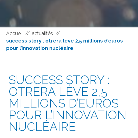
Accueil
//
actualités
//
success story : otrera lève 2,5 millions d’euros
pour l’innovation nucléaire
SUCCESS STORY :
OTRERA LÈVE 2,5
MILLIONS D’EUROS
POUR L’INNOVATION
NUCLÉAIRE