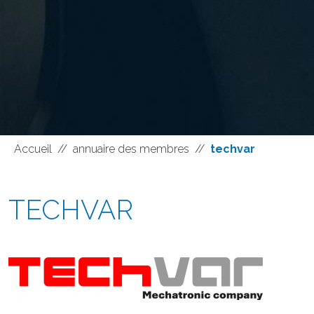
Accueil
//
annuaire des membres
//
techvar
TECHVAR