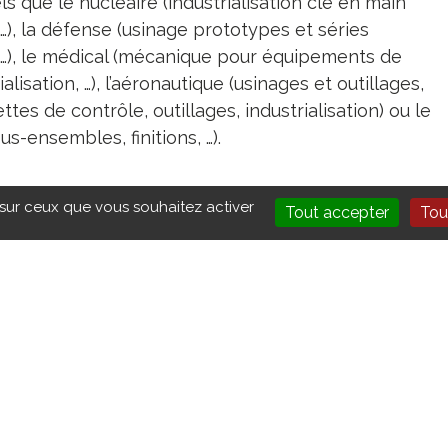
 que le nucléaire (industrialisation clé en main
 …), la défense (usinage prototypes et séries
, …), le médical (mécanique pour équipements de
lisation, …), l’aéronautique (usinages et outillages,
tes de contrôle, outillages, industrialisation) ou le
-ensembles, finitions, …).
 sur ceux que vous souhaitez activer
Tout accepter
Tou
CONTACT
NOUS CONTACTER