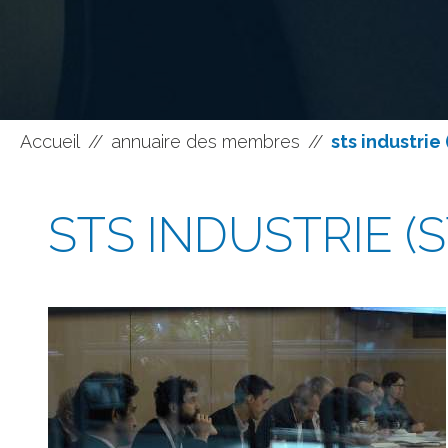
Accueil
//
annuaire des membres
//
sts industrie 
STS INDUSTRIE (S