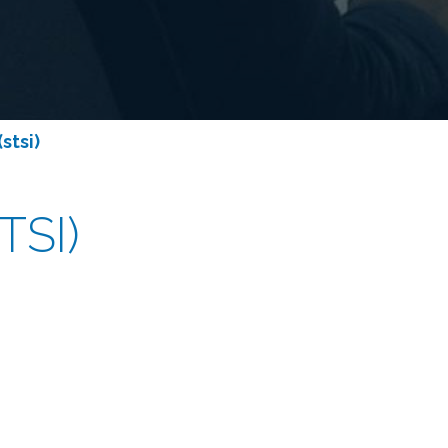
(stsi)
TSI)