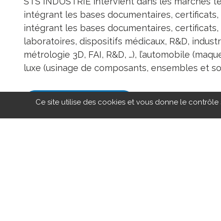
STS INDUSTRIE intervient dans les marchés tels
intégrant les bases documentaires, certificats,
intégrant les bases documentaires, certificats
laboratoires, dispositifs médicaux, R&D, industria
métrologie 3D, FAI, R&D, …), l’automobile (maquet
luxe (usinage de composants, ensembles et sous
Ce site utilise des cookies et vous donne le contrôle
REVENIR À L'ANNUAIRE