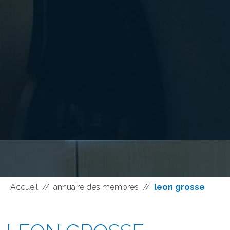
Accueil
//
annuaire des membres
//
leon grosse