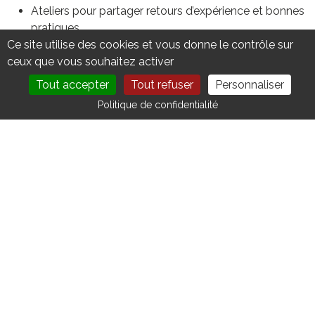
Ateliers pour partager retours d’expérience et bonnes
pratiques
Ce site utilise des cookies et vous donne le contrôle sur
Rendez-vous BtoB
ceux que vous souhaitez activer
Notez dès maintenant ces dates dans votre
Tout accepter
Tout refuser
Personnaliser
agenda !
DEVENIR MEMBRE
NOUS CONTACTER
Politique de confidentialité
🟡
Plus d'informations à venir
VOIR TOUS LES ÉVÈNEMENTS