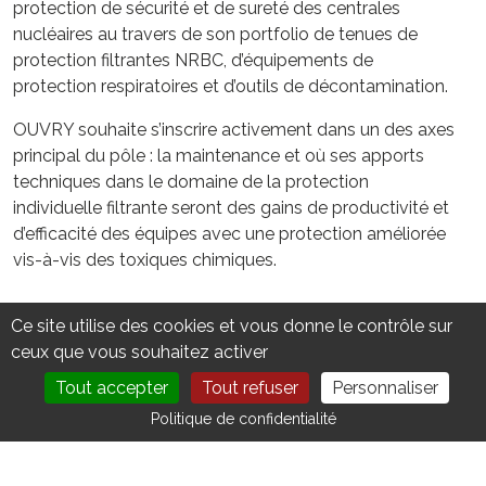
protection de sécurité et de sureté des centrales
nucléaires au travers de son portfolio de tenues de
protection filtrantes NRBC, d’équipements de
protection respiratoires et d’outils de décontamination.
OUVRY souhaite s’inscrire activement dans un des axes
principal du pôle : la maintenance et où ses apports
techniques dans le domaine de la protection
individuelle filtrante seront des gains de productivité et
d’efficacité des équipes avec une protection améliorée
vis-à-vis des toxiques chimiques.
Ce site utilise des cookies et vous donne le contrôle sur
ceux que vous souhaitez activer
VOTRE CONTACT
Tout accepter
Tout refuser
Personnaliser
DEVENIR MEMBRE
NOUS CONTACTER
Politique de confidentialité
Avenue Joannès MassetZA Gorge de Loup-BAT E
EST