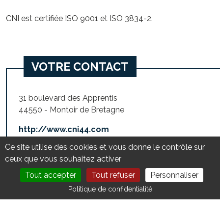
CNI est certifiée ISO 9001 et ISO 3834-2.
VOTRE CONTACT
31 boulevard des Apprentis
44550 - Montoir de Bretagne
http://www.cni44.com
Ce site utilise des cookies et vous donne le contrôle sur
Compétences :
ceux que vous souhaitez activer
Chaudronnerie
Tout accepter
Tout refuser
Personnaliser
DEVENIR MEMBRE
NOUS CONTACTER
Politique de confidentialité
REVENIR À L'ANNUAIRE