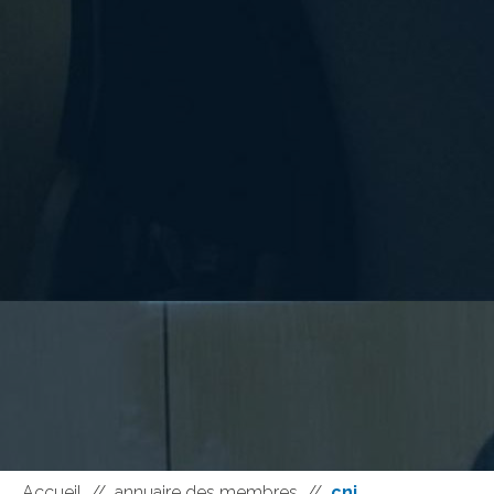
Accueil
//
annuaire des membres
//
cni