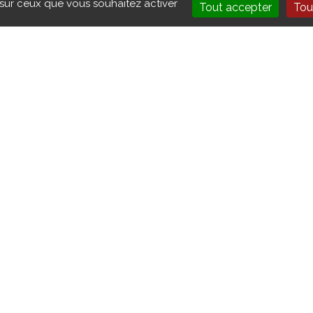
 sur ceux que vous souhaitez activer
Tout accepter
Tou
és du monde industriel.
 le parcours des élèves, mais aussi de faciliter leur
MN pour leur confiance et leur soutien aux formations