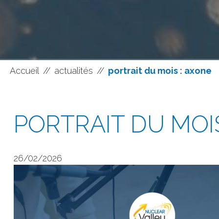
Accueil
//
actualités
//
portrait du mois : axone
PORTRAIT DU MOI
26/02/2026