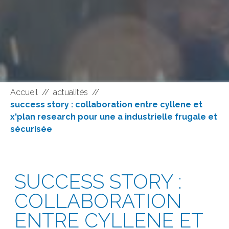
Accueil
//
actualités
//
success story : collaboration entre cyllene et
x'plan research pour une a industrielle frugale et
sécurisée
SUCCESS STORY :
COLLABORATION
ENTRE CYLLENE ET