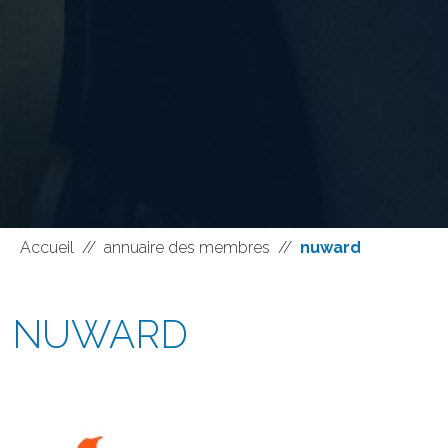
Accueil
//
annuaire des membres
//
nuward
NUWARD