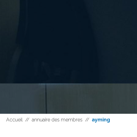
Accueil
//
annuaire des membres
//
ayming