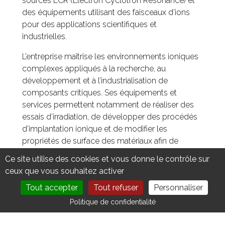
sources ECR (Electron Cyclotron Resonance) et
des équipements utilisant des faisceaux d’ions
pour des applications scientifiques et
industrielles.
L’entreprise maîtrise les environnements ioniques
complexes appliqués à la recherche, au
développement et à l’industrialisation de
composants critiques. Ses équipements et
services permettent notamment de réaliser des
essais d’irradiation, de développer des procédés
d’implantation ionique et de modifier les
propriétés de surface des matériaux afin de
répondre à des exigences techniques élevées.
Ce site utilise des cookies et vous donne le contrôle sur
ceux que vous souhaitez activer
Forte de son expertise, Pantechnik accompagne
des centres de recherche et des industriels dans
Tout accepter
Tout refuser
Personnaliser
la mise au point de procédés innovants,
DEVENIR MEMBRE
NOUS CONTACTER
Politique de confidentialité
notamment pour le traitement des matériaux, en
proposant des solutions robustes et adaptées