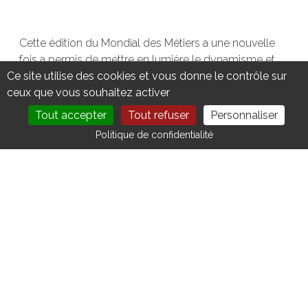
Cette édition du Mondial des Métiers a une nouvelle
fois a permis de mettre en lumière le dynamisme et
l’importance de la filière nucléaire. Un immense merci
Ce site utilise des cookies et vous donne le contrôle sur
aux participants, partenaires et organisateurs qui ont
ceux que vous souhaitez activer
contribué à faire de cet événement une réussite.
Tout accepter
Tout refuser
Personnaliser
DEVENIR MEMBRE
NOUS CONTACTER
Politique de confidentialité
VOIR TOUTES LES ACTUALITÉS
AUTRES ACTUS