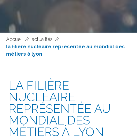
Accueil
//
actualités
//
la filière nucléaire représentée au mondial des
métiers à lyon
LA FILIÈRE
NUCLÉAIRE
REPRÉSENTÉE AU
MONDIAL DES
MÉTIERS À LYON