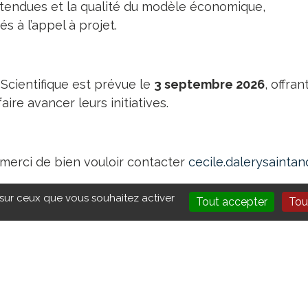
endues et la qualité du modèle économique,
és à l’appel à projet.
 Scientifique est prévue le
3 septembre 2026
, offra
ire avancer leurs initiatives.
merci de bien vouloir contacter
cecile.dalerysainta
 sur ceux que vous souhaitez activer
Tout accepter
Tou
CONTACT