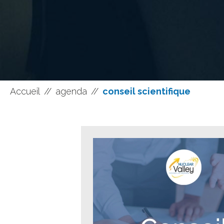
Accueil
//
agenda
//
conseil scientifique