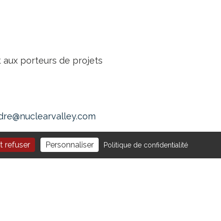
nt aux porteurs de projets
ndre@nuclearvalley.com
t refuser
Personnaliser
Politique de confidentialité
NOUS SUIVRE